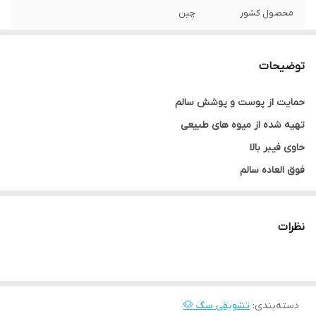
محصول کشور
چین
طعم
میکس توت ها و ماست
توضیحات
چربی
5%
حمایت از پوست و پوشش سالم
پروتئین
16%
تهیه شده از میوه های طبیعی
انقضا
2027
حاوی فیبر بالا
فوق العاده سالم
وزن
70 گرم
سالم و خوشمزه
دارای پری بیوتیک ها و پروبیوتیک ها برای حمایت از سیستم گوارش
نظرات
دسته‌بندی
:
تشویقی سگ 🐶