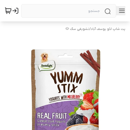
پت شاپ لئو یوسف آباد
/
تشویقی سگ 🐶