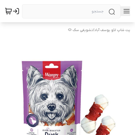
پت شاپ لئو یوسف آباد
/
تشویقی سگ 🐶