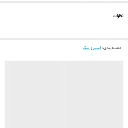
ووم سگ وینستون با طعم گوشت گاو و جگر نه‌تنها به دلیل بافت نرم و
طعم دلچسب برای سگ‌ها بسیار اشتها‌آور است، بلکه به دلیل ترکیبات
نظرات
قابل‌هضم و فاقد افزودنی‌های مصنوعی، انتخابی ایده‌آل برای سگ‌های
حساس نیز به شمار می‌رود. این ووم با فرمولی متعادل تولید شده تا
دستگاه گوارش را تقویت کرده، سیستم ایمنی بدن را پشتیبانی کند و
حس سیری پایدار ایجاد نماید. استفاده روزانه از این غذا به حفظ وزن
ایده‌آل و تامین انرژی موردنیاز سگ‌های بالغ کمک می‌کند.
دسته‌بندی
:
کنسرو سگ