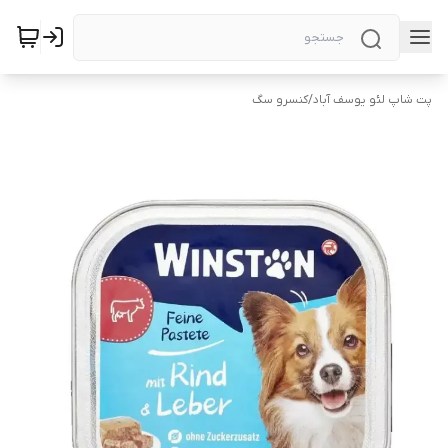
پت شاپ لئو یوسف آباد
/
کنسرو سگ