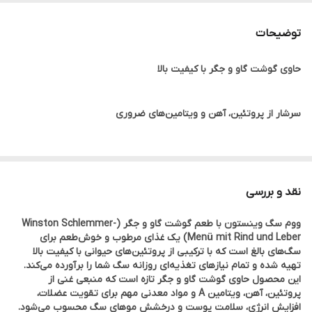
وزن
150 گرم
توضیحات
طعم
گوشت گاو و جگر
حاوی گوشت گاو و جگر با کیفیت بالا
سرشار از پروتئین، آهن و ویتامین‌های ضروری
مناسب برای سگ‌های بالغ با نیازهای تغذیه‌ای کامل
نقد و بررسی
بدون رنگ مصنوعی و مواد نگهدارنده
ووم سگ وینستون با طعم گوشت گاو و جگر (Winston Schlemmer-
Menü mit Rind und Leber) یک غذای مرطوب و خوش‌طعم برای
قابل هضم و سازگار با سیستم گوارشی حساس
سگ‌های بالغ است که با ترکیبی از پروتئین‌های حیوانی با کیفیت بالا
تهیه شده و تمام نیازهای تغذیه‌ای روزانه سگ شما را برآورده می‌کند.
این محصول حاوی گوشت گاو و جگر تازه است که منبعی غنی از
طعم عالی و مورد علاقه سگ‌ها
پروتئین، آهن، ویتامین A و مواد معدنی مهم برای تقویت عضلات،
افزایش انرژی، سلامت پوست و درخشش موهای سگ محسوب می‌شود.