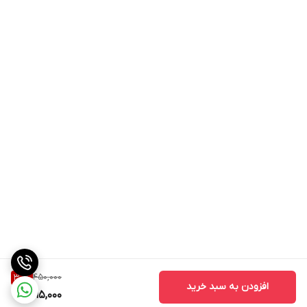
450,000
30
%
افزودن به سبد خرید
315,000