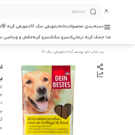
دسته‌بندی محصولات
خانه
تشویقی سگ 🐶
تشویقی گربه 😻
غ
غذا خشک گربه درمانی
کنسرو سگ
کنسرو گربه
مکمل و ویتامین 
پت شاپ لئو یوسف آباد
/
تشویقی سگ 🐶
ا
بسته
gr
بر
دس
بر
گو
ط