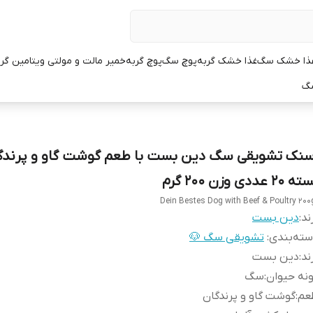
ذا خشک سگ
غذا خشک گربه
پوچ سگ
پوچ گربه
خمیر مالت و مولتی ویتامین گر
سگ
سنک تشویقی سگ دین بست با طعم گوشت گاو و پرندگ
 20 عددی وزن 200 گرم
Dein Bestes Dog with Beef & Poultry 200
ند:
دین بست
ته‌بندی
:
تشویقی سگ 🐶
ند
:
دین بست
نه حیوان
:
سگ
عم
:
گوشت گاو و پرندگان