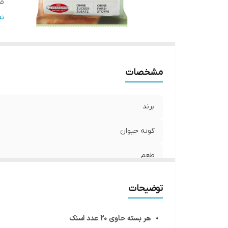
م
و
ن
مشخصات
برند
گونه حیوان
طعم
محصول کشور
توضیحات
وزن بسته
هر بسته حاوی 20 عدد اسنک