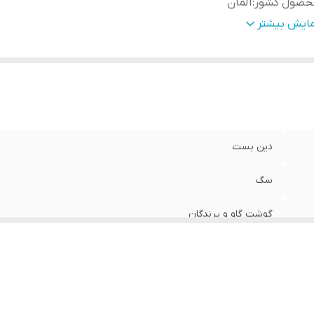
حصول کشور
:
آلمان
زن بسته
:
200 گرم
مایش بیشتر
دین بست
سگ
گوشت گاو و پرندگان
آلمان
200 گرم