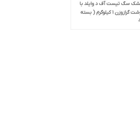
شک سگ تیست آف د وایلد با
طعم گوشت گرازوزن 1 کیلوگرم ( بسته
 زیپ کیپ پت شاپ لئو )