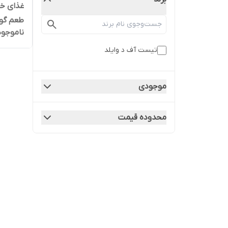
غذای خ
ناموجود
بندی در
تیست آف د وایلد
موجودی
محدوده قیمت