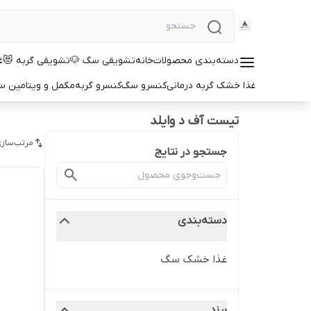
دسته‌بندی محصولات
خانه
تشویقی سگ 🐶
تشویقی گربه 😻
غ
غذا خشک گربه درمانی
کنسرو سگ
کنسرو گربه
مکمل و ویتامین 
تیست آف د وایلد
مرتب‌سازی
جستجو در نتایج
دسته‌بندی
غذا خشک سگ
برند