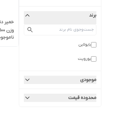
برند
خمیر دن
وزن 100 گرم
ناموجود
بایولاین
یوروپت
موجودی
محدوده قیمت