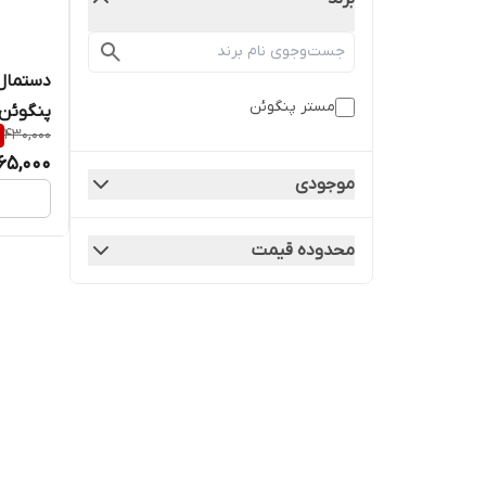
دستمال
مستر پنگوئن
پنگوئن Mr.panguin تعداد 80 
430,000
65,000
موجودی
محدوده قیمت