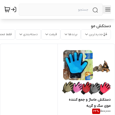
دستکش مو
جدیدترین
برندها
قیمت
دسته‌بندی
فقط محص
دستکش ماساژ و جمع کننده
موی سگ و گربه
500,000
24
%