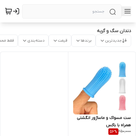
دندان سگ و گربه
جدیدترین
برندها
قیمت
دسته‌بندی
فقط محص
ست مسواک و ماساژور انگشتی
همراه با باکس
250,000
56
%