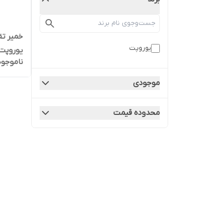
خمیر تق
یوروپت
یوروپت وزن 
ناموجود
موجودی
محدوده قیمت