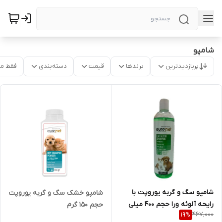
شامپو
پربازدیدترین
برندها
قیمت
دسته‌بندی
فقط م
شامپو سگ و گربه یوروپت با
شامپو خشک سگ و گربه یوروپت
رایحه آلوئه ورا حجم 400 میلی
حجم 150 گرم
467,000
19
%
لیتر