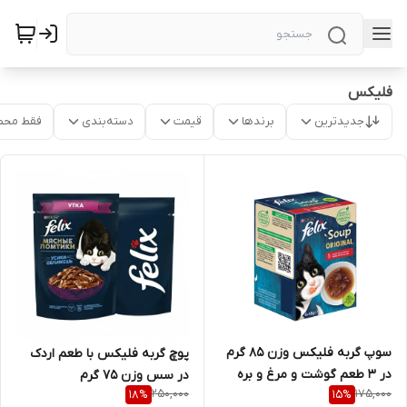
فلیکس
جدیدترین
برندها
قیمت
دسته‌بندی
فقط محص
سوپ گربه فلیکس وزن 85 گرم
پوچ گربه فلیکس با طعم اردک
در 3 طعم گوشت و مرغ و بره
در سس وزن 75 گرم
250,000
175,000
18
%
15
%