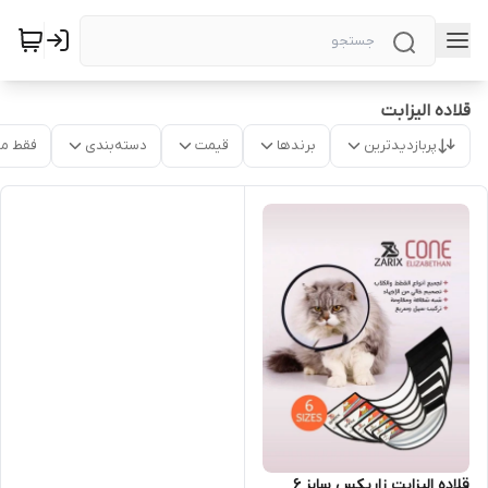
قلاده الیزابت
پربازدیدترین
برندها
قیمت
دسته‌بندی
فقط م
قلاده الیزابت زاریکس سایز 6