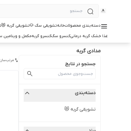
دسته‌بندی محصولات
خانه
تشویقی سگ 🐶
تشویقی گربه 😻
غ
غذا خشک گربه درمانی
کنسرو سگ
کنسرو گربه
مکمل و ویتامین 
مدادی گربه
مرتب‌سازی
جستجو در نتایج
دسته‌بندی
تشویقی گربه 😻
برند