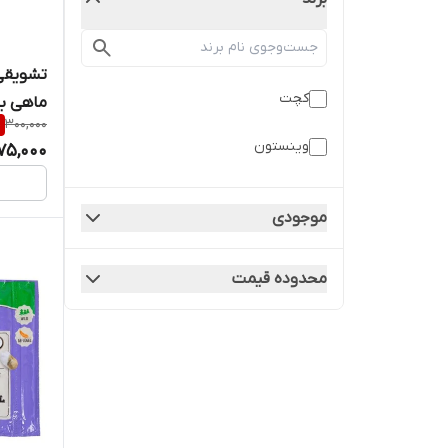
تشویقی 
کچت
ماهی بسته 
%
300,000
وینستون
75,000
موجودی
محدوده قیمت