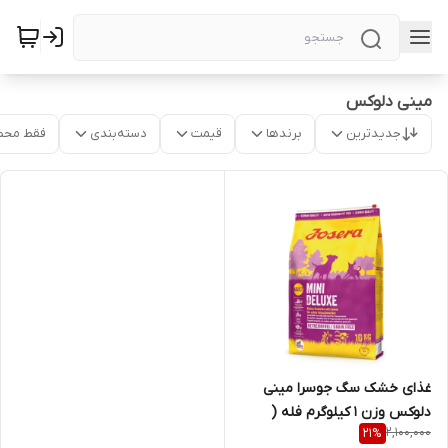
مینی دلوکس
جدیدترین
برندها
قیمت
دسته‌بندی
فقط محص
غذای خشک سگ جوسرا مینی
دلوکس وزن 1 کیلوگرم فله (
2,100,000
21
%
بسته بندی در زیپ کیپ پت