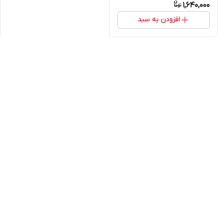
1,640,000
شاپ لئو )
افزودن به سبد