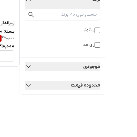
پنگوئن
بسته 10 عددی
%
450,000
زی مد
410,000
موجودی
محدوده قیمت