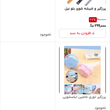
پرزگیر و شیشه شوی بلو نیل
410,000
27
%
299,000
افزودن به سبد
ناموجود
پرزگیر توری ماشین لباسشویی
ناموجود