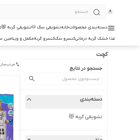
دسته‌بندی محصولات
خانه
تشویقی سگ 🐶
تشویقی گربه 😻
غ
غذا خشک گربه درمانی
کنسرو سگ
کنسرو گربه
مکمل و ویتامین 
کچت
مرتب‌سازی
جستجو در نتایج
دسته‌بندی
تشویقی گربه 😻
برند