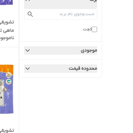
تشویقی 
کچت
ناموجود
5 گرم
موجودی
محدوده قیمت
تشویقی 