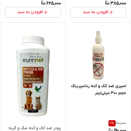
665,000
385,000
افزودن به سبد
افزودن به سبد
اسپری ضد کک و کنه رداسپرینگ
حجم 300 میلی‌لیتر
210,000
9
%
پودر ضد کک و کنه سگ و گربه
190,000