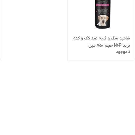
شامپو سگ و گربه ضد کک و کنه
برند N4P حجم 750 میل
ناموجود