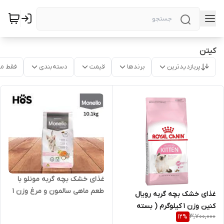
کیتن
پربازدیدترین
برندها
قیمت
دسته‌بندی
فقط م
غذای خشک بچه گربه مونلو با
طعم ماهی سالمون و مرغ وزن 1
غذای خشک بچه گربه رویال
کیلوگرم ( بسته بندی در زیپ
کنین وزن 1 کیلوگرم ( بسته
کیپ پت شاپ لئو )
3,700,000
12
%
بندی در زیپ کیپ پت شاپ لئو