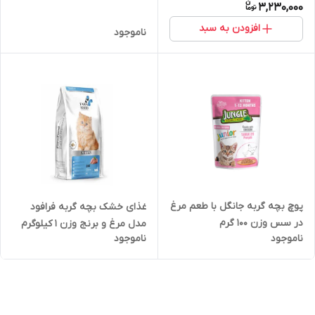
3,230,000
)
افزودن به سبد
ناموجود
پوچ بچه گربه جانگل با طعم مرغ
غذای خشک بچه گربه فرافود
در سس وزن 100 گرم
مدل مرغ و برنج وزن 1 کیلوگرم
ناموجود
ناموجود
فله ( بسته بندی در زیپ کیپ
پت شاپ لئو )