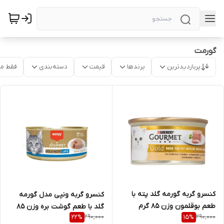
گورمت
پربازدیدترین
برندها
قیمت
دسته‌بندی
فقط م
کنسرو گربه گورمه گلد پته با
کنسرو گربه ونپی مدل گورمه
طعم بوقلمون وزن 85 گرم
گلد با طعم گوشت بره وزن 85
290,000
290,000
22
%
15
%
گرم