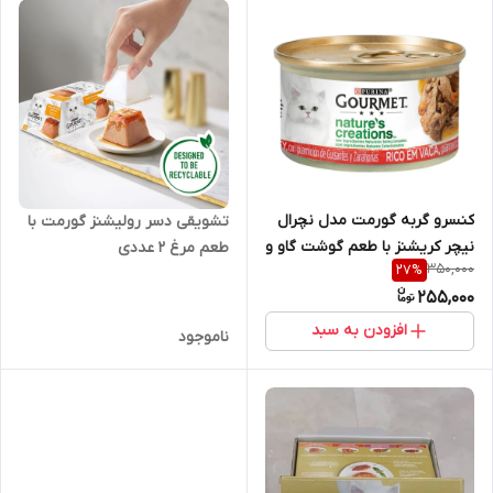
کنسرو گربه گورمت مدل نچرال
تشویقی دسر رولیشنز گورمت با
نیچر کریشنز با طعم گوشت گاو و
طعم مرغ 2 عددی
350,000
27
%
مرغ
255,000
افزودن به سبد
ناموجود