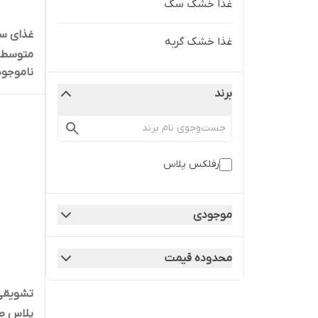
غذا خشک سگ
غذای سگ
غذا خشک گربه
ناموجود
فله ای 
برند
شاپ لئو
رفلکس پلاس
موجودی
محدوده قیمت
تشویقی