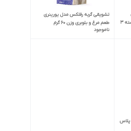
تشویقی گربه رفلکس مدل یورینری
پلاس طعم گوشت مرغ و اردک بسته 3
طعم مرغ و بلوبری وزن 60 گرم
ناموجود
پلاس