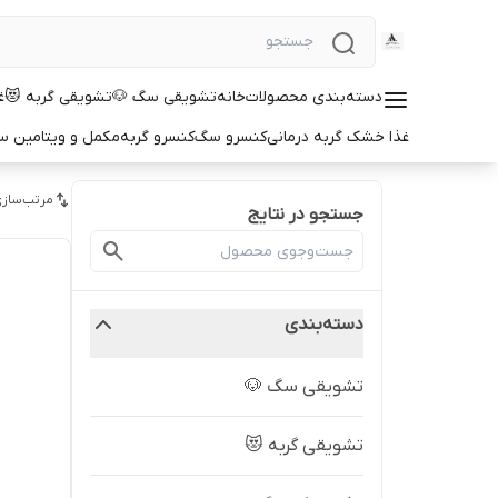
دسته‌بندی محصولات
خانه
تشویقی سگ 🐶
تشویقی گربه 😻
غ
غذا خشک گربه درمانی
کنسرو سگ
کنسرو گربه
مکمل و ویتامین 
مرتب‌سازی
جستجو در نتایج
دسته‌بندی
تشویقی سگ 🐶
تشویقی گربه 😻