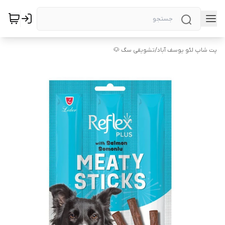
پت شاپ لئو یوسف آباد
/
تشویقی سگ 🐶