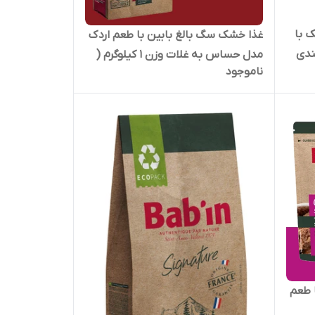
 با
غذا خشک سگ بالغ بابین با طعم اردک
ه بندی
مدل حساس به غلات وزن 1 کیلوگرم (
ناموجود
بسته بندی در زیپ کیپ پت شاپ لئو )
ا طعم