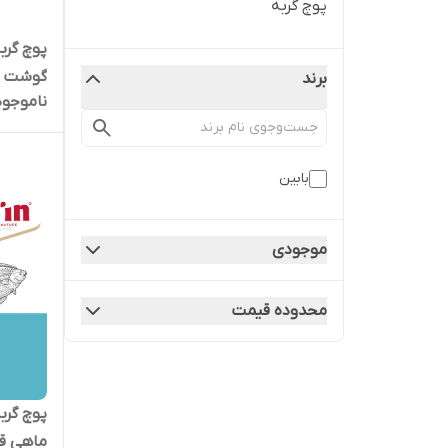
پوچ گربه
پوچ گرب
گوشت مرغ 
برند
ناموجود
بابین
موجودی
محدوده قیمت
پوچ گرب
ماهی قزل آ