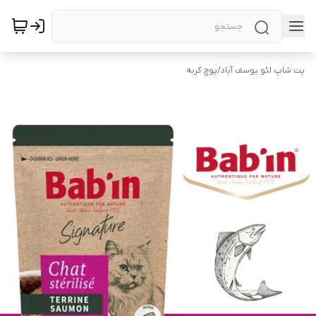
پت شاپ لئو یوسف آباد
/
پوچ گربه