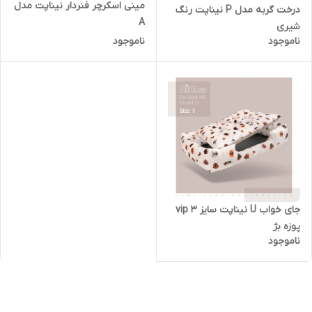
مینی اسکرچر فنردار نیناپت مدل
درخت گربه مدل P نیناپت رنگ
A
شیری
ناموجود
ناموجود
جای خواب U نیناپت سایز 3 vip
پوزه بژ
ناموجود