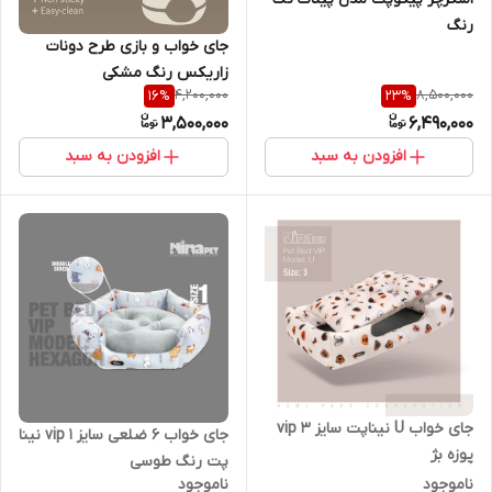
رنگ
جای خواب و بازی طرح دونات
زاریکس رنگ مشکی
4,200,000
8,500,000
16
%
23
%
3,500,000
6,490,000
افزودن به سبد
افزودن به سبد
جای خواب U نیناپت سایز 3 vip
جای خواب 6 ضلعی سایز 1 vip نینا
پوزه بژ
پت رنگ طوسی
ناموجود
ناموجود