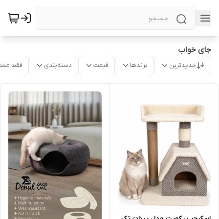
جای خواب
جدیدترین
برندها
قیمت
دسته‌بندی
فقط محص
اسکرچر پیکوپت مدل پینات تک