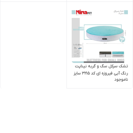
تشک سرکل سگ و گربه نیناپت
رنگ آبی فیروزه ای کد 3215 سایز
ناموجود
2