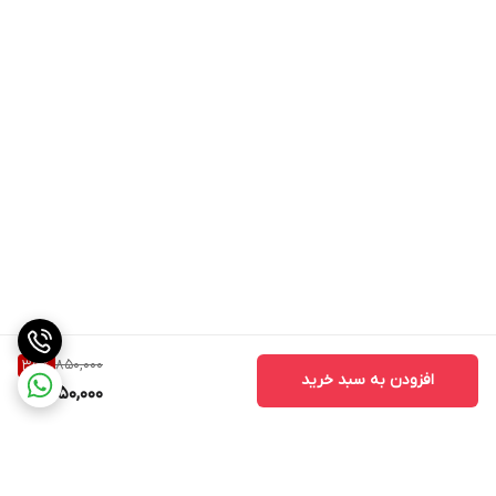
850,000
35
%
افزودن به سبد خرید
550,000