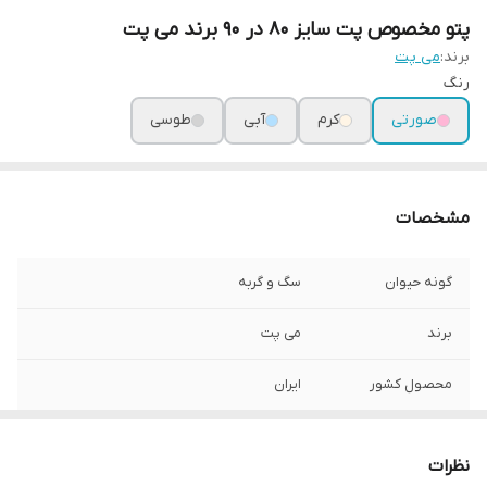
پتو مخصوص پت سایز 80 در 90 برند می پت
برند:
می پت
رنگ
صورتی
کرم
آبی
طوسی
مشخصات
گونه حیوان
سگ و گربه
برند
می پت
محصول کشور
ایران
سایز
80 در 90
نظرات