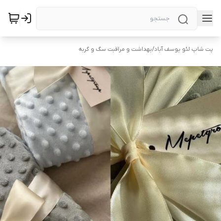
پت شاپ لئو یوسف آباد
/
بهداشت و مراقبت سگ و گربه