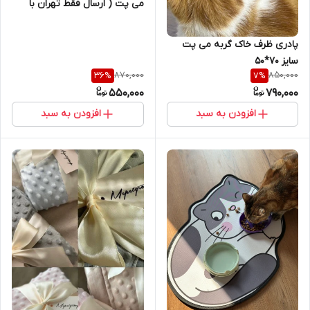
می پت ( ارسال فقط تهران با
اسنپ )
پادری ظرف خاک گربه می پت
سایز 70*50
870,000
850,000
36
%
7
%
550,000
790,000
افزودن به سبد
افزودن به سبد