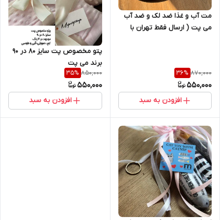
مت آب و غذا ضد لک و ضد آب
می پت ( ارسال فقط تهران با
اسنپ )
پتو مخصوص پت سایز 80 در 90
برند می پت
850,000
870,000
35
%
36
%
550,000
550,000
افزودن به سبد
افزودن به سبد