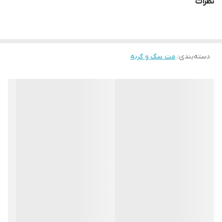
نظرات
مت آب و غذا ضد لک و ضد آب می پت این مشکل‌ رو حل کرده ‼️
دسته‌بندی
:
مت سگ و گربه
علاوه بر اینکه مانع سر خوردن و ریختن آب و غذا میشه خیلی هم طرح
های جذابی داره و به قشنگی خونه هامون اضافه میکنه❤️✨
زیرش از فوم عاج دار استفاده شده و میشه روی همه سطوح استفاده کرد
از این به بعد هر جایی از خونه که دوست داشتیم میتونیم ظرف آب و
غذای کوچولوهامونو بذاریمم🐶🐈😻