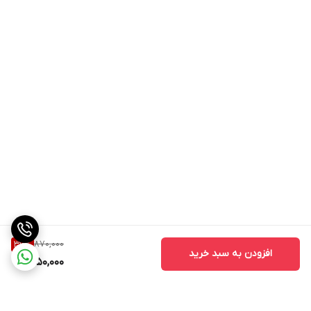
870,000
36
%
افزودن به سبد خرید
550,000