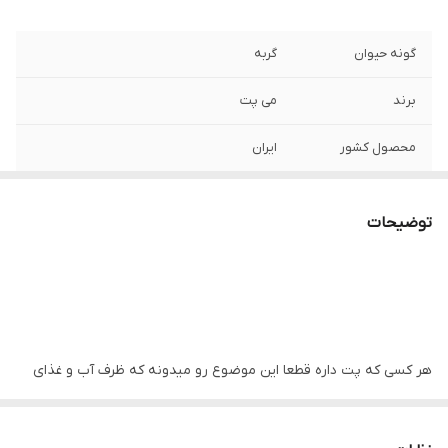
گونه حیوان
گربه
برند
می پت
محصول کشور
ایران
نوع محصول
ضد آب و ضد لک
توضیحات
هر کسی که پت داره قطعا این موضوع رو میدونه که ظرف آب و غذای
کوچولوهامون چه قدر روی زمین سر میخوره و باعث میشه آب و غذا
روی زمین بریزه …