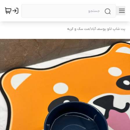
پت شاپ لئو یوسف آباد
/
مت سگ و گربه