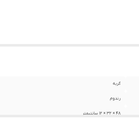
گربه
رندوم
48 × 32 × 12 سانتیمتر