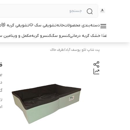
دسته‌بندی محصولات
خانه
تشویقی سگ 🐶
تشویقی گربه 😻
غ
غذا خشک گربه درمانی
کنسرو سگ
کنسرو گربه
مکمل و ویتامین 
پت شاپ لئو یوسف آباد
/
ظرف خاک
ظ
بر
دس
گو
ر
اب