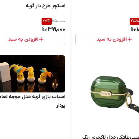
اسکچر طرح دار گربه
27
%
550,000
45
%
399,000
1
افزودن به سبد
افزودن به سبد
اسباب بازی گربه مدل جوجه تعاد
پردار
جیبی غلتکی مدل لاکچری رنگ‌