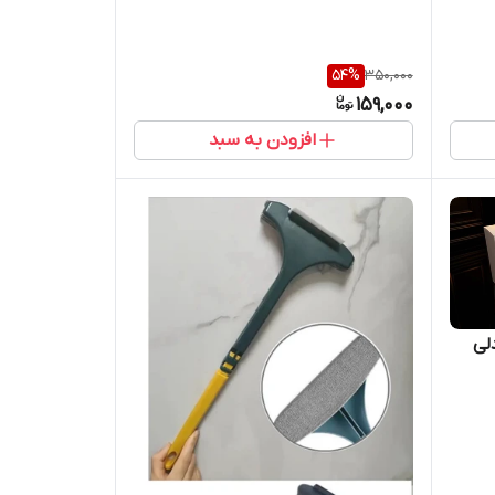
54
%
350,000
159,000
افزودن به سبد
لی