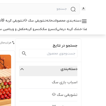
دسته‌بندی محصولات
خانه
تشویقی سگ 🐶
تشویقی گربه 😻
غ
غذا خشک گربه درمانی
کنسرو سگ
کنسرو گربه
مکمل و ویتامین 
مرتب‌سازی
جستجو در نتایج
دسته‌بندی
اسباب بازی سگ
تشویقی سگ 🐶