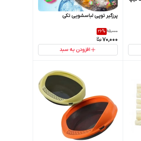
پرزگیر توپی لباسشویی تکی
26
%
95,000
70,000
افزودن به سبد