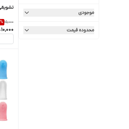
تشویقی
موجودی
%
15,000
10,000
محدوده قیمت