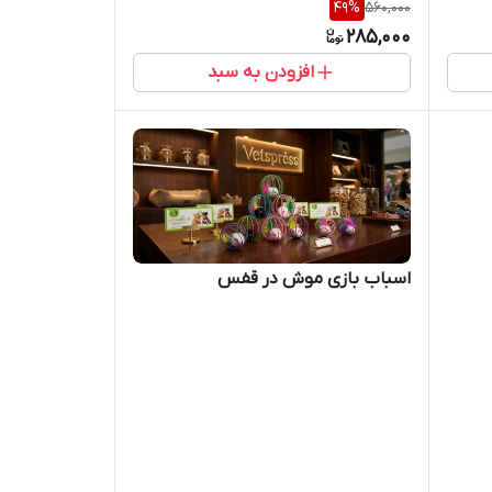
49
%
560,000
285,000
افزودن به سبد
اسباب بازی موش در قفس