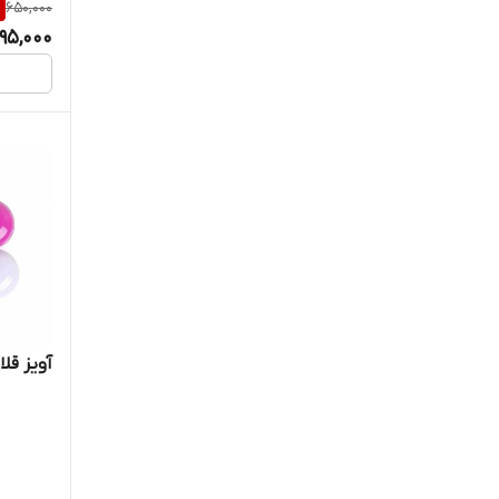
%
650,000
95,000
آویز قل