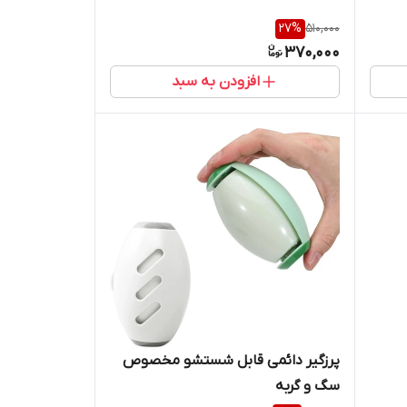
27
%
510,000
370,000
افزودن به سبد
پرزگیر دائمی قابل شستشو مخصوص
سگ و گربه