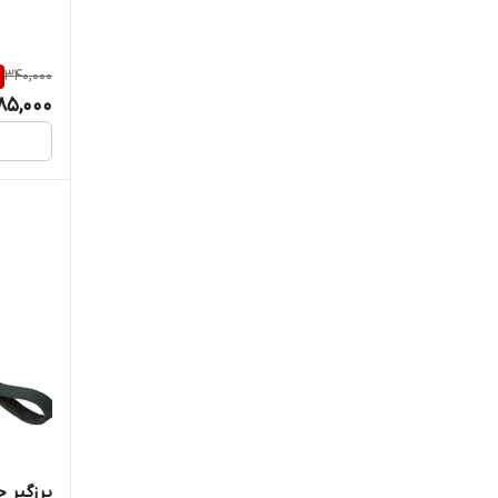
340,000
85,000
پرزگیر 