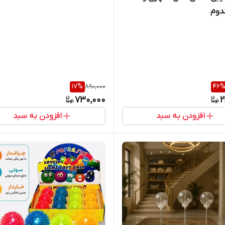
دوم
17
%
890,000
46
730,000
2
افزودن به سبد
افزودن به سبد