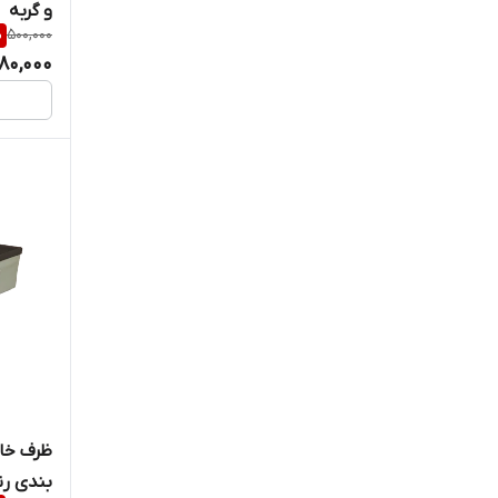
و گربه
%
500,000
80,000
ظرف خاک
بندی رن