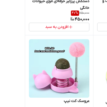
 و
دستکش پرزگیر حرفه‌ای موی حیوانات
خانگی
47
%
850,000
450,000
افزودن به سبد
عروسک کت نیپ