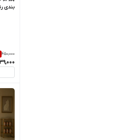
بندی رن
%
450,000
39,000