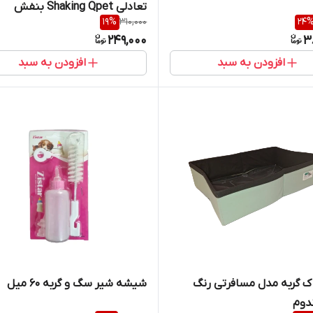
تعادلی Shaking Qpet بنفش
19
%
310,000
24
249,000
3
افزودن به سبد
افزودن به سبد
 گربه مدل مسافرتی رنگ
شیشه شیر سگ و گربه ۶۰ میل
دوم