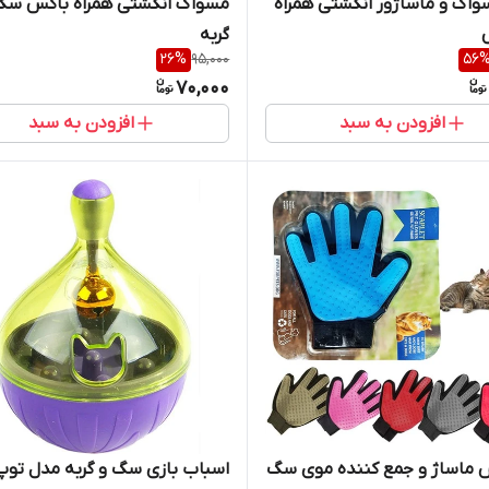
اک و ماساژور انگشتی همراه
مسواک انگشتی همراه باکس سگ
گربه
26
%
95,000
56
70,000
افزودن به سبد
افزودن به سبد
ماساژ و جمع کننده موی سگ
اسباب بازی سگ و گربه مدل توپ