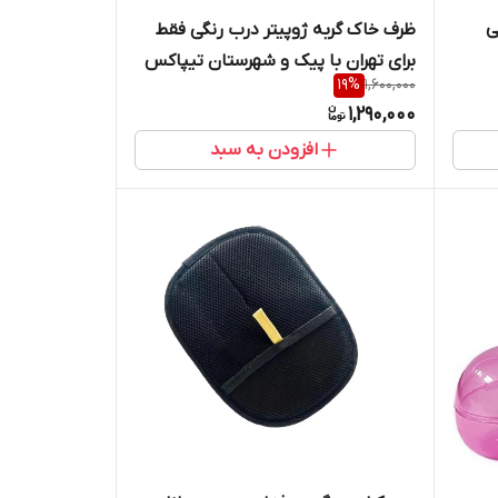
ی
ظرف خاک گربه ژوپیتر درب رنگی فقط
برای تهران با پیک و شهرستان تیپاکس
19
%
1,600,000
پس کرایه
1,290,000
افزودن به سبد