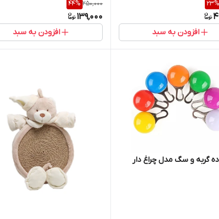
44
%
250,000
23
139,000
4
افزودن به سبد
افزودن به سبد
اده گربه و سگ مدل چراغ دار