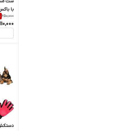
ست مسو
با باکس
%
250,000
110,000
دستکش 