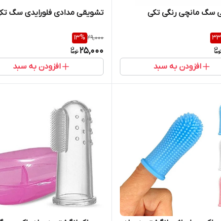
 سگ مانچی رنگی تکی
تشویقی مدادی فلورایدی سگ تک
13
%
29,000
33
25,000
افزودن به سبد
افزودن به سبد