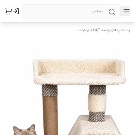
پت شاپ لئو یوسف آباد
/
جای خواب