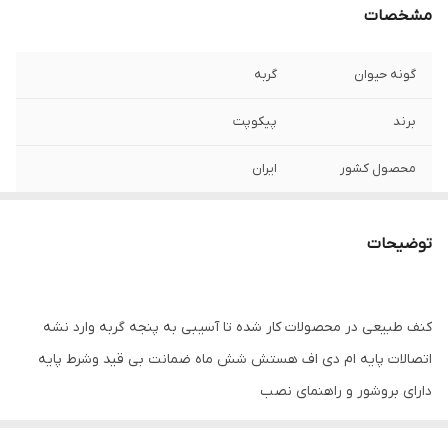
مشخصات
گونه حیوان
گربه
برند
پیکوپت
محصول کشور
ایران
توضیحات
كنف طبيعى در محصولات کار شده تا آسیبی به پنجه گربه وارد نشه
اتصالات پايه ام دى اف هستش شش ماه ضمانت بى قيد وشرط پايه
داراى بروشور و راهنمای نصب
همراه با آويز و فنر