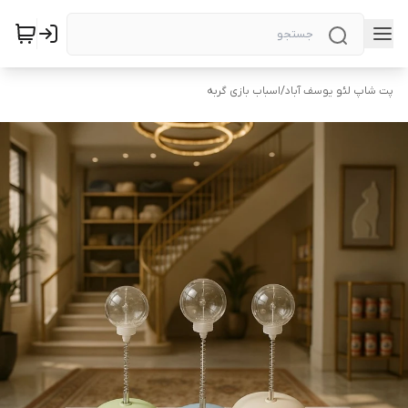
پت شاپ لئو یوسف آباد
/
اسباب بازی گربه