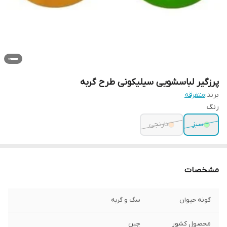
پرزگیر لباسشویی سیلیکونی طرح گربه
برند:
متفرقه
رنگ
سبز
نارنجی
مشخصات
گونه حیوان
سگ و گربه
محصول کشور
چین