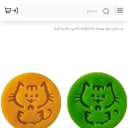
پت شاپ لئو یوسف آباد
/
لوازم جانبی سگ و گربه