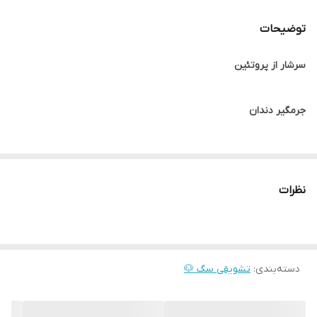
توضیحات
سرشار از پروتئین
جرمگیر دندان
بدون قند، شکر و مواد افزودنی
نظرات
مناسب برای آموزش و یادگیری
تشویقی محبوب انواع نژادهای سگ
دسته‌بندی
:
تشویقی سگ 🐶
هر عدد 6.5 گرم