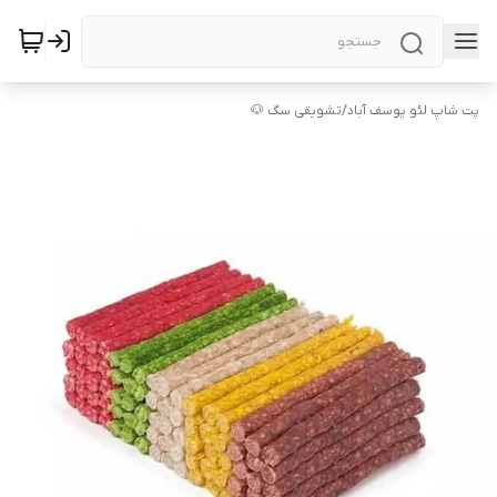
پت شاپ لئو یوسف آباد
/
تشویقی سگ 🐶