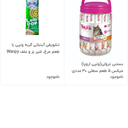
تشویقی آبنباتی گربه ونپی با
طعم مرغ، شیر بز و علف Wanpy
Freeze Dried Lollipop وزن 1.4
بستنی ترولی(ونپی اروپا)
گرم
میکس ۵ طعم سطلی ۳۰ عددی
ناموجود
ناموجود