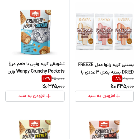
تشویقی گربه ونپی با طعم مرغ
بستنی گربه رانوا مدل FREEZE
Wanpy Crunchy Pockets وزن
DRIED بسته بندی ٣ عددی با
450,000
610,000
27
%
28
%
60 گرم
طعم های شیر بدون لاکتوز -
325,000
435,000
ماهی سالمون و زرده تخم مرغ -
گوشت و کرنبری
افزودن به سبد
افزودن به سبد