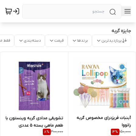
جایزه گربه
پربازدیدترین
برندها
قیمت
دسته‌بندی
فقط م
آبنبات فریزدرای مخصوص گربه
تشویقی مدادی گربه وینستون با
رانووا
طعم ماهی بسته 5 عددی
300,000
150,000
8
%
14
%