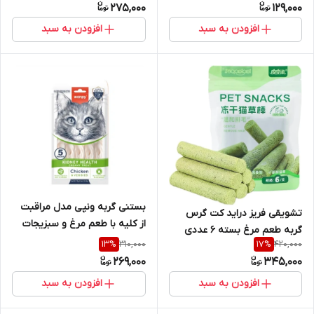
275,000
129,000
افزودن به سبد
افزودن به سبد
بستنی گربه ونپی مدل مراقبت
تشویقی فریز دراید کت گرس
از کلیه با طعم مرغ و سبزیجات
گربه طعم مرغ بسته 6 عددی
بسته 5 عددی
310,000
420,000
13
%
17
%
269,000
345,000
افزودن به سبد
افزودن به سبد