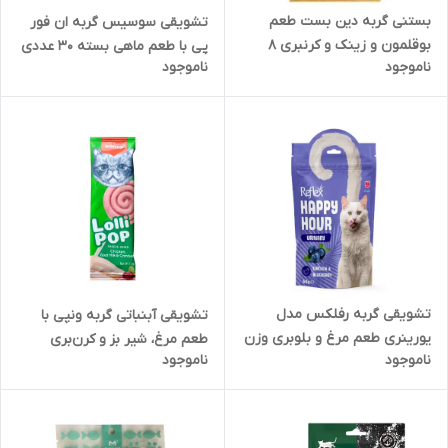
بستنی گربه دین بست طعم
تشویقی سوسیس گربه ان فور
بوقلمون و زینک و کرنبری ۸
پی با طعم ماهی بسته 30 عددی
ناموجود
ناموجود
عددی
تشویقی گربه رفلکس مدل
تشویقی آبنباتی گربه ونپی با
یورینری طعم مرغ و بلوبری وزن
طعم مرغ، شیر بز و کرن‌بری
ناموجود
ناموجود
60 گرم
Wanpy Freeze Dried Lollipop
وزن 14 گرم