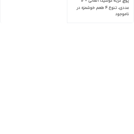
پوچ گربه کوشیدا آلمانی – 12
عددی، تنوع 4 طعم خوشمزه در
ناموجود
ژله