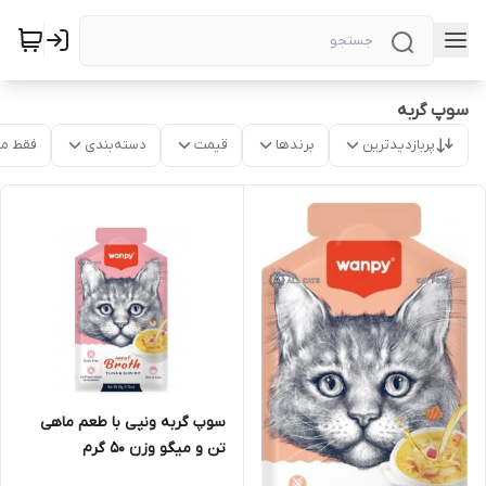
سوپ گربه
پربازدیدترین
برندها
قیمت
دسته‌بندی
فقط م
سوپ گربه ونپی با طعم ماهی
تن و میگو وزن 50 گرم