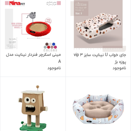
مینی اسکرچر فنردار نیناپت مدل
جای خواب U نیناپت سایز 3 vip
A
پوزه بژ
ناموجود
ناموجود