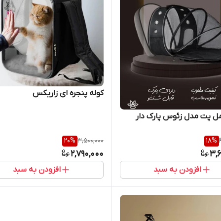
کوله پنجره ای زاریکس
ل پت مدل زئوس پارک دار
20
%
3,500,000
18
%
2,790,000
3,
افزودن به سبد
افزودن به سبد