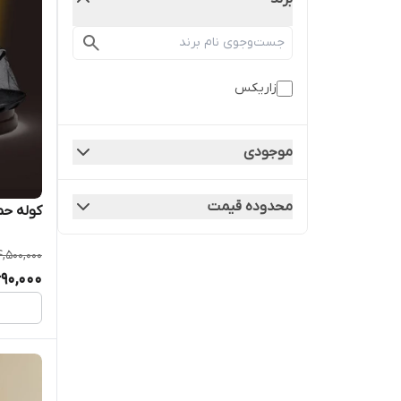
زاریکس
موجودی
محدوده قیمت
کوله حم
4,500,000
690,000