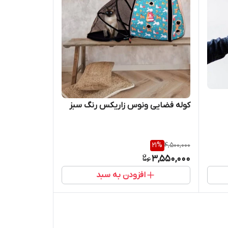
کوله فضایی ونوس زاریکس رنگ سبز
21
%
4,500,000
3,550,000
افزودن به سبد