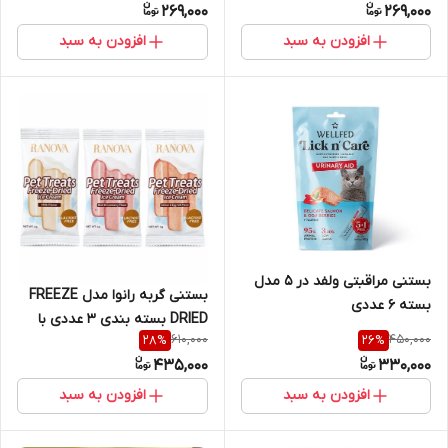
269,000
269,000
افزودن به سبد
افزودن به سبد
بستنی مراقبتی ولفد در ۵ مدل
بستنی گربه رانوا مدل FREEZE
بسته ۶ عددی
DRIED بسته بندی ٣ عددی با
610,000
450,000
28
%
26
%
طعم های شیر بدون لاکتوز -
435,000
330,000
ماهی سالمون و زرده تخم مرغ -
گوشت و کرنبری
افزودن به سبد
افزودن به سبد