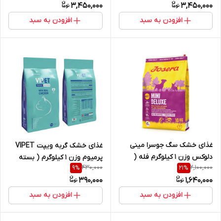
3,450,000
3,450,000
افزودن به سبد
افزودن به سبد
غذای خشک سگ جوسرا مینی
غذای خشک گربه ویپت VIPET
دلوکس وزن 1 کیلوگرم فله (
پرمیوم وزن 1 کیلوگرم ( بسته
430,000
2,100,000
9
%
21
%
بسته بندی در زیپ کیپ پت
بندی در زیپ کیپ پت شاپ لئو
390,000
1,640,000
شاپ لئو )
)
افزودن به سبد
افزودن به سبد