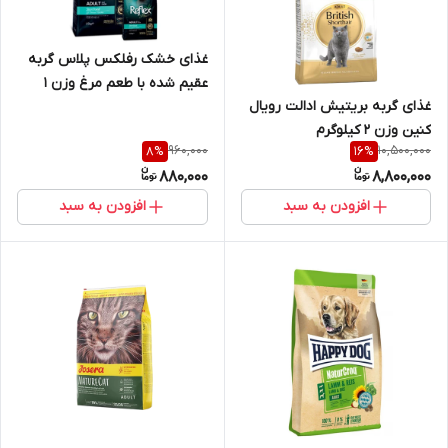
غذای خشک رفلکس پلاس گربه
عقیم شده با طعم مرغ وزن 1
غذای گربه بریتیش ادالت رویال
کیلوگرم ( بسته بندی در زیپ
کنین وزن 2 کیلوگرم
کیپ پت شاپ لئو )
960,000
10,500,000
8
%
16
%
880,000
8,800,000
افزودن به سبد
افزودن به سبد