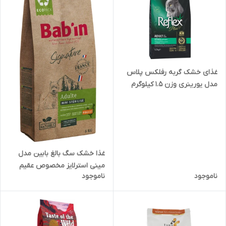
غذای خشک گربه رفلکس پلاس
مدل یورینری وزن 1.5 کیلوگرم
غذا خشک سگ بالغ بابین مدل
مینی استرلایز مخصوص عقیم
ناموجود
ناموجود
شده ها وزن 1 کیلوگرم ( بسته
بندی در زیپ کیپ پت شاپ لئو
)