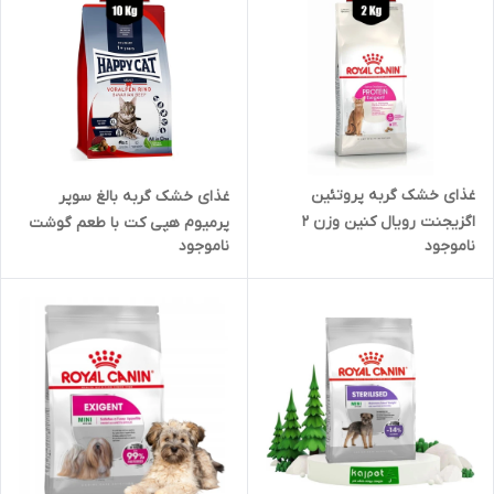
غذای خشک گربه پروتئین
غذای خشک گربه بالغ سوپر
اگزیجنت رویال کنین وزن 2
پرمیوم هپی کت با طعم گوشت
ناموجود
ناموجود
کیلوگرم
وزن 1 کیلوگرم ( بسته بندی در
زیپ کیپ پت شاپ لئو) فله