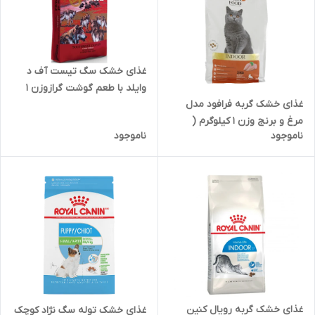
غذای خشک سگ تیست آف د
وایلد با طعم گوشت گرازوزن 1
غذای خشک گربه فرافود مدل
کیلوگرم ( بسته بندی در زیپ
مرغ و برنج وزن 1 کیلوگرم (
کیپ پت شاپ لئو )
ناموجود
ناموجود
بسته بندی در زیپ کیپ پت
شاپ لئو ) به صورت فله
غذای خشک گربه رویال کنین
غذای خشک توله سگ نژاد کوچک