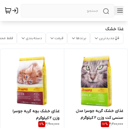
غذا خشک
جدیدترین
برندها
قیمت
دسته‌بندی
فقط محص
غذای خشک گربه جوسرا مدل
غذای خشک بچه گربه جوسرا
سنسی کت وزن 2 کیلوگرم
وزن 2 کیلوگرم
3,900,000
4,200,000
11
%
17
%