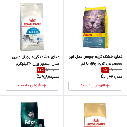
غذای خشک گربه جوسرا مدل لجر
غذای خشک گربه رویال کنین
مخصوص گربه چاق یا کم
مدل ایندور وزن 2 کیلوگرم
9,900,000
1,800,000
20
%
8
%
فعالیت وزن 1 کیلوگرم ( بسته
7,880,000
1,640,000
بندی در زیپ کیپ پت شاپ لئو
)
افزودن به سبد
افزودن به سبد