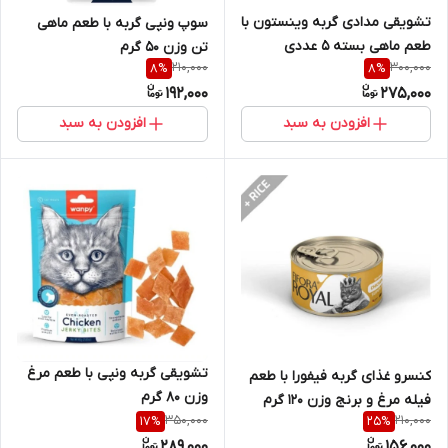
تشویقی مدادی گربه وینستون با
سوپ ونپی گربه با طعم ماهی
طعم ماهی بسته 5 عددی
تن وزن 50 گرم
210,000
300,000
8
%
8
%
192,000
275,000
افزودن به سبد
افزودن به سبد
تشویقی گربه ونپی با طعم مرغ
کنسرو غذای گربه فیفورا با طعم
وزن 80 گرم
فیله مرغ و برنج وزن 120 گرم
350,000
210,000
17
%
25
%
289,000
156,000