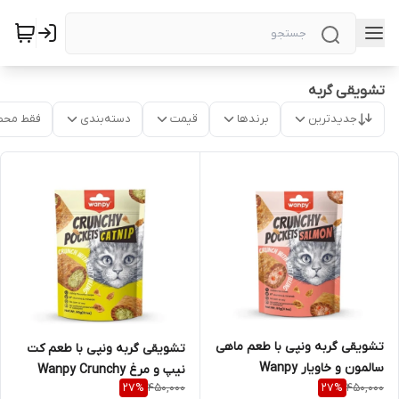
تشویقی گربه
جدیدترین
برندها
قیمت
دسته‌بندی
فقط محص
تشویقی گربه ونپی با طعم ماهی
تشویقی گربه ونپی با طعم کت
سالمون و خاویار Wanpy
نیپ و مرغ Wanpy Crunchy
450,000
450,000
27
%
27
%
Crunchy Pockets وزن 60 گرم
Pockets وزن 60 گرم