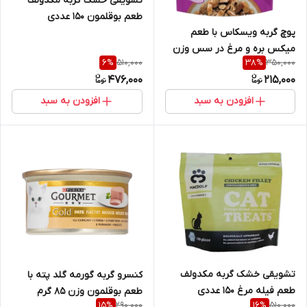
تشویقی خشک گربه مکدولف
طعم بوقلمون 150 عددی
پوچ گربه ویسکاس با طعم
میکس بره و مرغ در سس وزن
510,000
350,000
6
%
38
%
85 گرم
476,000
215,000
افزودن به سبد
افزودن به سبد
تشویقی خشک گربه مکدولف
کنسرو گربه گورمه گلد پته با
طعم فیله مرغ 150 عددی
طعم بوقلمون وزن 85 گرم
290,000
510,000
15
%
16
%