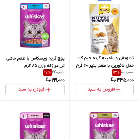
تشویقی ویتامینه گربه جیم کت
پوچ گربه ویسکاس با طعم ماهی
مدل تائورین با طعم پنیر 60 گرم
تن در ژله وزن 85 گرم
240,000
500,000
17
%
13
%
(سلامت قلب و چشم)
199,000
435,000
افزودن به سبد
افزودن به سبد