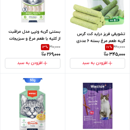
بستنی گربه ونپی مدل مراقبت
تشویقی فریز دراید کت گرس
از کلیه با طعم مرغ و سبزیجات
گربه طعم مرغ بسته 6 عددی
بسته 5 عددی
310,000
420,000
13
%
17
%
269,000
345,000
افزودن به سبد
افزودن به سبد