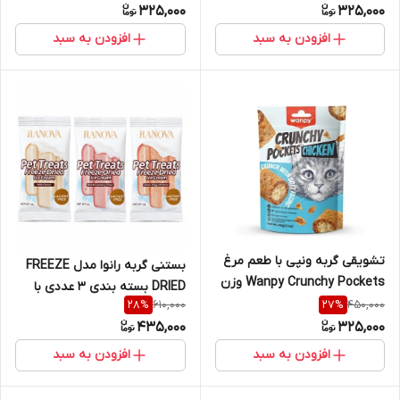
325,000
325,000
افزودن به سبد
افزودن به سبد
تشویقی گربه ونپی با طعم مرغ
بستنی گربه رانوا مدل FREEZE
Wanpy Crunchy Pockets وزن
DRIED بسته بندی ٣ عددی با
60 گرم
610,000
450,000
28
%
27
%
طعم های شیر بدون لاکتوز -
435,000
325,000
ماهی سالمون و زرده تخم مرغ -
گوشت و کرنبری
افزودن به سبد
افزودن به سبد