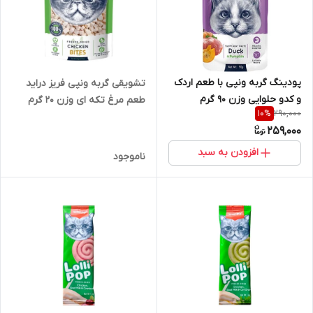
پودینگ گربه ونپی با طعم اردک
تشویقی گربه ونپی فریز دراید
و کدو حلوایی وزن ۹۰ گرم
طعم مرغ تکه ای وزن 20 گرم
290,000
10
%
259,000
افزودن به سبد
ناموجود