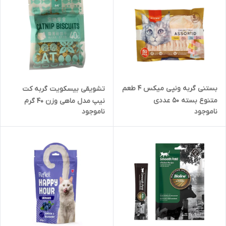
بستنی گربه ونپی میکس 4 طعم
تشویقی بیسکویت گربه کت
متنوع بسته 50 عددی
نیپ مدل ماهی وزن 40 گرم
ناموجود
ناموجود