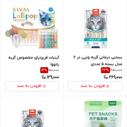
بستنی درمانی گربه ونپی در 6
آبنبات فریزدرای مخصوص گربه
مدل بسته 5 عددی
رانووا
150,000
350,000
14
%
23
%
129,000
269,000
افزودن به سبد
افزودن به سبد