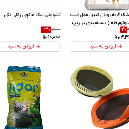
شک گربه رویال کنین مدل فیت
تشویقی سگ مانچی رنگی تکی
 ١ کیلوگرم فله ( بسته‌بندی در زیپ
33
%
15,000
9
%
3
 شاپ لئو)
10,000
3,3
افزودن به سبد
افزودن به سبد