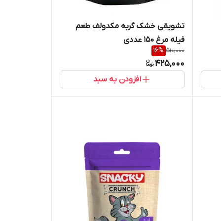
تشویقی خشک گربه مکدولف طعم
فیله مرغ 150 عددی
16
%
510,000
425,000
افزودن به سبد