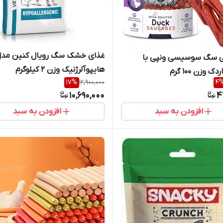
غذای خشک سگ رویال کنین مد
 سگ سوسیسی ونپی با
هایپوآلرژنیک وزن 2 کیلوگرم
 وزن 100 گرم
17
%
12,900,000
4
10,690,000
4
افزودن به سبد
افزودن به سبد