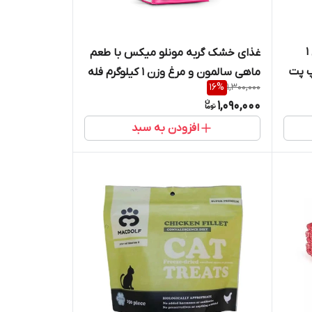
غذای خشک بچه گربه جوسرا وزن 1
غذای خشک گربه مونلو میکس با طعم
پ پت
ماهی سالمون و مرغ وزن 1 کیلوگرم فله
16
%
1,300,000
( بسته بندی در زیپ کیپ پت شاپ لئو
1,090,000
)
افزودن به سبد