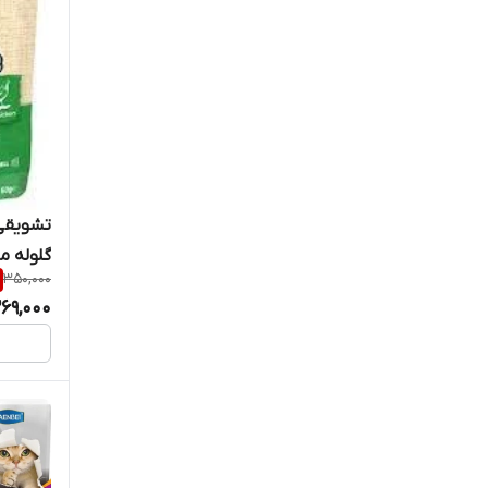
تیست آف د وایلد
جانگل
جرهای
جوسرا
تشویقی 
جوسرا
گلوله مویی
350,000
جیم داگ
269,000
جیم کت
چروکی
ددی داگ