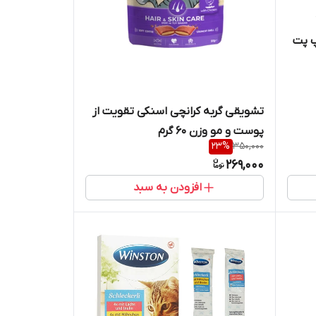
زن 1
پ پت
تشویقی گربه کرانچی اسنکی تقویت از
پوست و مو وزن 60 گرم
23
%
350,000
269,000
افزودن به سبد