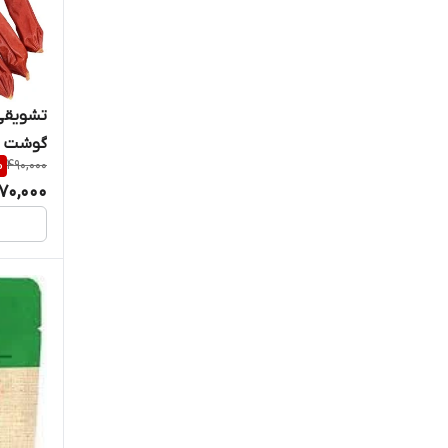
پلایزر
پنگوئن
تشویقی
پورینا
گوشت اردک
%
490,000
70,000
پیکوپت
تائو تائو
تاپ پاو
ترولی
تریکسی
تیتان