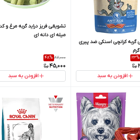
تشویقی فریز دراید گربه مرغ و ک
میله ای دانه ای
گربه کرانچی اسنکی ضد پیری
48
%
87,000
23
%
45,000
افزودن به سبد
افزودن به سبد