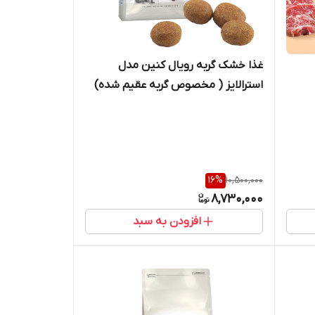
غذا خشک گربه رویال کنین مدل
استرالایز ( مخصوص گربه عقیم شده)
وزن 2 کیلوگرم
16
%
10,500,000
8,730,000
افزودن به سبد