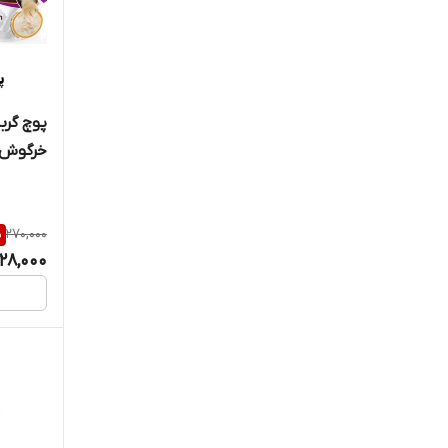
دریمیز
دکتر کلادرز
دنتالایت
خرگوش ،
دودوتی
میلک شی
ماهی س
دین بست
%
270,000
) در شیر بز
رانووا
28,000
رداسپرینگ
رفلکس
رفلکس
رفلکس پلاس