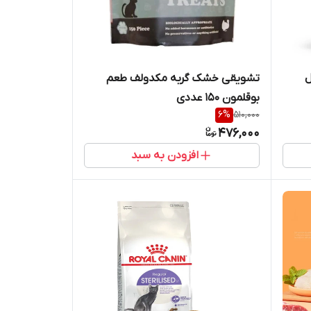
ل
تشویقی خشک گربه مکدولف طعم
بوقلمون 150 عددی
6
%
510,000
476,000
افزودن به سبد