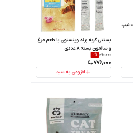
ت نیپ
بستنی گربه برند وینستون با طعم مرغ
و سالمون بسته 8 عددی
12
%
890,000
776,000
افزودن به سبد