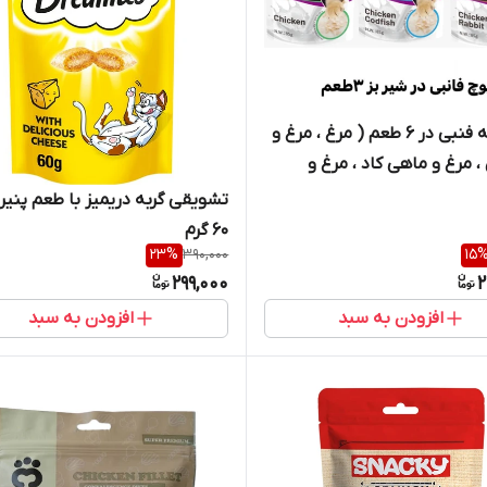
پوچ گربه فنبی در 6 طعم ( مرغ ، مرغ و
 مرغ و ماهی کاد ، مرغ و
ک ، مرغ و کدو و شیربز ،
تشویقی گربه دریمیز با طعم پنیر
المون و گوشت و روغن ماهی
60 گرم
23
%
390,000
15
 وزن 85 گرم
299,000
2
افزودن به سبد
افزودن به سبد