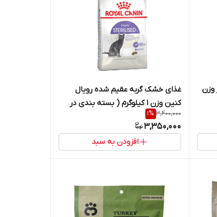
 وزن
غذای خشک گربه عقیم شده رویال
کنین وزن 1 کیلوگرم ( بسته بندی در
1
%
3,400,000
زیپ کیپ پت شاپ لئو )
3,350,000
افزودن به سبد