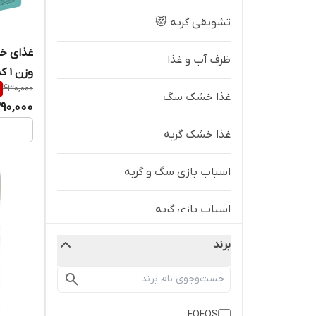
تشویقی گربه 😻
ظرف آب و غذا
وزن
430,000
کیپ پت 
غذا خشک سگ
90,000
غذا خشک گربه
اسباب بازی سگ و گربه
اسباب بازی گربه
برند
بهداشت و مراقبت سگ
بهداشت و مراقبت سگ و گربه
FOFOS