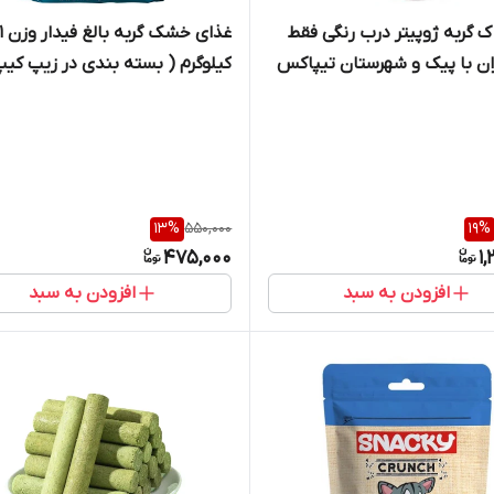
 گربه ژوپیتر درب رنگی فقط
غذای خشک گربه بالغ فیدار و
ران با پیک و شهرستان تیپاکس
کیلوگرم ( بسته بندی در زیپ کی
ه
شاپ لئو )
13
%
550,000
19
%
475,000
1,
افزودن به سبد
افزودن به سبد